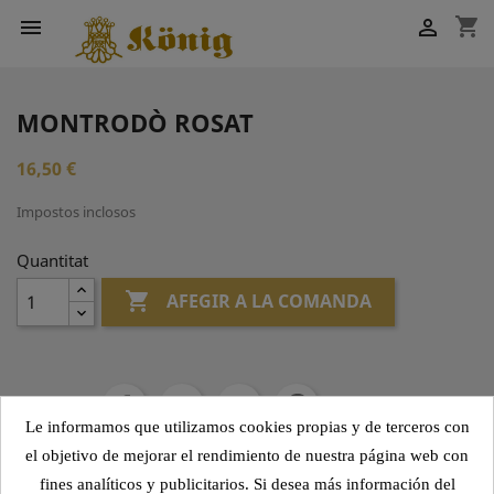
shopping_cart


MONTRODÒ ROSAT
16,50 €
Impostos inclosos
Quantitat

AFEGIR A LA COMANDA
Compartir
Le informamos que utilizamos cookies propias y de terceros con
el objetivo de mejorar el rendimiento de nuestra página web con
fines analíticos y publicitarios. Si desea más información del