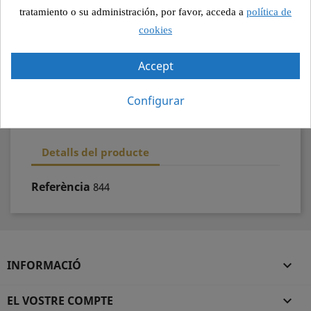
Pagament segur
tratamiento o su administración, por favor, acceda a
política de
cookies
Recollida segura
Accept
100% qualitat
Configurar
Detalls del producte
Referència
844
INFORMACIÓ

EL VOSTRE COMPTE
