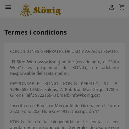
shopping_cart


Termes i condicions
CONDICIONES GENERALES DE USO Y AVISOS LEGALES
El Sitio Web www.konig.online (en adelante, el “Sitio
Web”) es propiedad de KÖNIG, en adelante
Responsable del Tratamiento.
RESPONSABLE: KÖNIG. KONIG PERELLÒ, S.L. B-
17965682 C/Mas Falgàs, 2, Pol. Ind. Mas Xirgu, 17005,
Girona Telf.: 972216943 Email: info@konig.cat
Inscrita en el Registro Mercantil de Girona en el, Tomo
2622, Folio 202, Hoja GI-44912, Inscripción 1ª
KÖNIG le da la bienvenida y le invita a leer
atentamente las Condiciones Generales de Uso de este