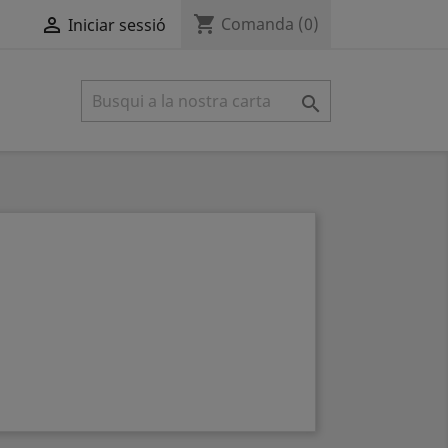
shopping_cart

Comanda
(0)
Iniciar sessió
