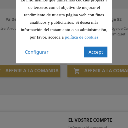
Le informamos que utilizamos cookies propias y
de terceros con el objetivo de mejorar el
rendimiento de nuestra página web con fines
Pa De Formatge 81
Pa De Formatge 82
analíticos y publicitarios. Si desea más
stre, Alvocat, Canonges i Tom.quet
Llom, Pernil Slat, Formatge de Ca
información del tratamiento o su administración,
Esp.rrecs Verds i Tom.quet
por favor, acceda a
política de cookies
Preu
Preu
6,10 €
6,10 €
Configurar
Accept
AFEGIR A LA COMANDA
AFEGIR A LA COM


EL VOSTRE COMPTE
Informació personal