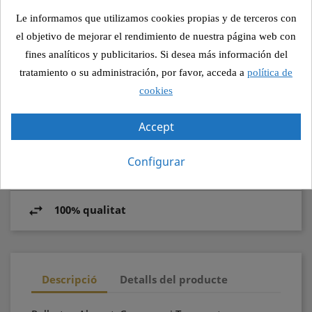

AFEGIR A LA COMANDA
Le informamos que utilizamos cookies propias y de terceros con
el objetivo de mejorar el rendimiento de nuestra página web con
fines analíticos y publicitarios. Si desea más información del
Compartir
tratamiento o su administración, por favor, acceda a
política de
cookies
Accept
Pagament segur
Configurar
Recollida segura
100% qualitat
Descripció
Detalls del producte