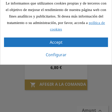
Preu
6,65 €
Le informamos que utilizamos cookies propias y de terceros con
el objetivo de mejorar el rendimiento de nuestra página web con
fines analíticos y publicitarios. Si desea más información del
AFEGIR A LA COMANDA

tratamiento o su administración, por favor, acceda a
política de
cookies
Piadina Wok
Accept
Tires Vedella, "xauarma" (carn
especiada),carbassó, ceba, pebrot,
Configurar
rúcula, salses orientals
Preu
6,80 €
AFEGIR A LA COMANDA

Amunt
