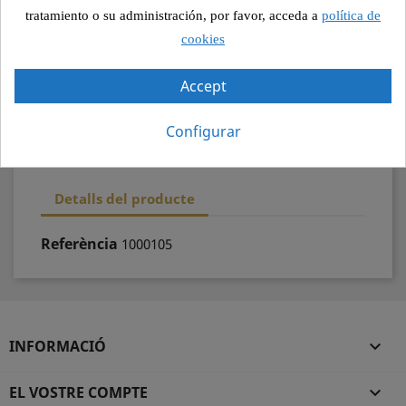
Pagament segur
tratamiento o su administración, por favor, acceda a
política de
cookies
Recollida segura
Accept
100% qualitat
Configurar
Detalls del producte
Referència
1000105
INFORMACIÓ

EL VOSTRE COMPTE
