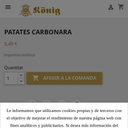
shopping_cart


PATATES CARBONARA
5,45 €
Impostos inclosos
Quantitat

AFEGIR A LA COMANDA
Compartir
Le informamos que utilizamos cookies propias y de terceros con
el objetivo de mejorar el rendimiento de nuestra página web con
fines analíticos y publicitarios. Si desea más información del