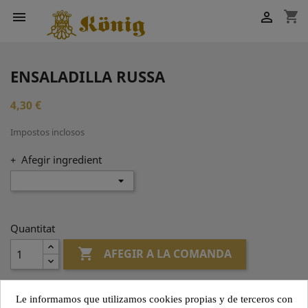
shopping_cart


ENSALADILLA RUSSA
4,30 €
Impostos inclosos
+ Afegir ingredient
Quantitat

AFEGIR A LA COMANDA
Le informamos que utilizamos cookies propias y de terceros con