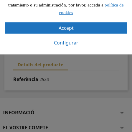
Pagament segur
tratamiento o su administración, por favor, acceda a
política de
cookies
Recollida segura
Accept
100% qualitat
Configurar
Detalls del producte
Referència
2524
INFORMACIÓ

EL VOSTRE COMPTE
