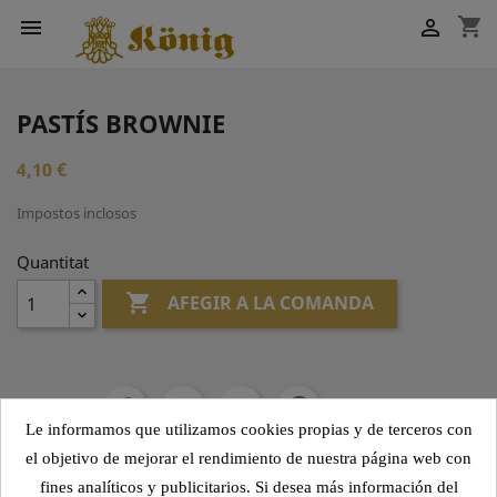
shopping_cart


PASTÍS BROWNIE
4,10 €
Impostos inclosos
Quantitat

AFEGIR A LA COMANDA
Compartir
Le informamos que utilizamos cookies propias y de terceros con
el objetivo de mejorar el rendimiento de nuestra página web con
fines analíticos y publicitarios. Si desea más información del