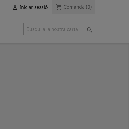
shopping_cart

Comanda
(0)
Iniciar sessió
