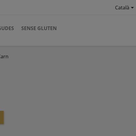

Català
GUDES
SENSE GLUTEN
Carn