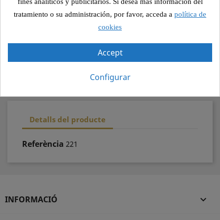
fines analíticos y publicitarios. Si desea más información del
Pagament segur
tratamiento o su administración, por favor, acceda a
política de
cookies
Recollida segura
Accept
100% qualitat
Configurar
Detalls del producte
Referència
221
INFORMACIÓ
