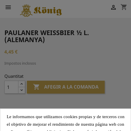
shopping_cart


PAULANER WEISSBIER ½ L.
(ALEMANYA)
4,45 €
Impostos inclosos
Quantitat

AFEGIR A LA COMANDA
Compartir
Le informamos que utilizamos cookies propias y de terceros con
el objetivo de mejorar el rendimiento de nuestra página web con