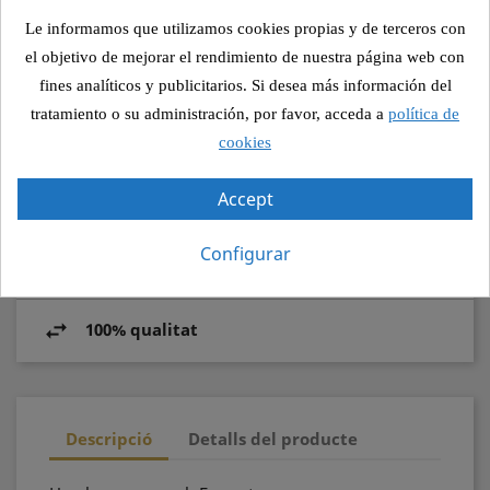

AFEGIR A LA COMANDA
Le informamos que utilizamos cookies propias y de terceros con
el objetivo de mejorar el rendimiento de nuestra página web con
fines analíticos y publicitarios. Si desea más información del
Compartir
tratamiento o su administración, por favor, acceda a
política de
cookies
Accept
Pagament segur
Configurar
Recollida segura
100% qualitat
Descripció
Detalls del producte