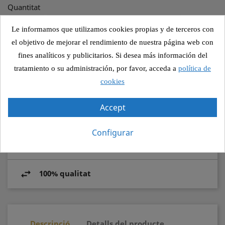
Quantitat

AFEGIR A LA COMANDA
Le informamos que utilizamos cookies propias y de terceros con
el objetivo de mejorar el rendimiento de nuestra página web con
fines analíticos y publicitarios. Si desea más información del
tratamiento o su administración, por favor, acceda a
política de
Compartir
cookies
Accept
Pagament segur
Configurar
Recollida segura
100% qualitat
Descripció
Detalls del producte