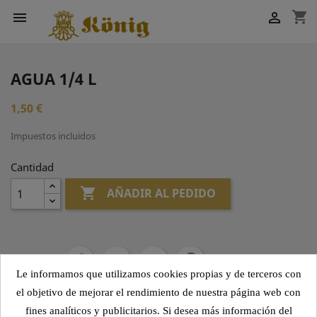
shopping_cart


AGUA 1/4 L
1,50 €
Impuestos incluidos
Cantidad

AÑADIR AL PEDIDO
Compartir
Le informamos que utilizamos cookies propias y de terceros con
el objetivo de mejorar el rendimiento de nuestra página web con
fines analíticos y publicitarios. Si desea más información del