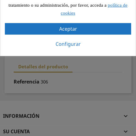
Pago seguro
tratamiento o su administración, por favor, acceda a
política de
cookies
Recogida segura
Aceptar
100% calidad
Configurar
Detalles del producto
Referencia
306
INFORMACIÓN

SU CUENTA
