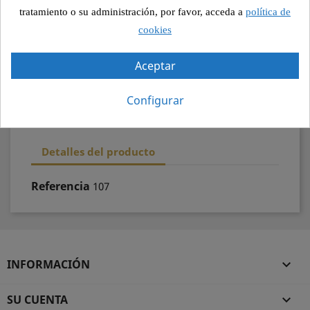
Pago seguro
tratamiento o su administración, por favor, acceda a
política de
cookies
Recogida segura
Aceptar
100% calidad
Configurar
Detalles del producto
Referencia
107
INFORMACIÓN

SU CUENTA
