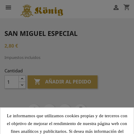
shopping_cart


SAN MIGUEL ESPECIAL
2,80 €
Impuestos incluidos
Cantidad

AÑADIR AL PEDIDO
Compartir
Le informamos que utilizamos cookies propias y de terceros con
el objetivo de mejorar el rendimiento de nuestra página web con
fines analíticos y publicitarios. Si desea más información del