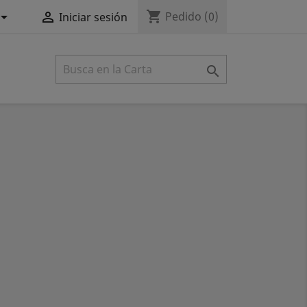
shopping_cart


Pedido
(0)
Iniciar sesión
